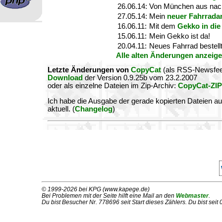
26.06.14:
Von München aus na
27.05.14:
Mein
neuer Fahrrada
16.06.11:
Mit dem
Gekko in die
15.06.11:
Mein Gekko ist da!
20.04.11:
Neues Fahrrad bestell
Alle alten Änderungen anzeig
Letzte Änderungen von
CopyCat
(als RSS-Newsfe
Download
der Version 0.9.25b vom 23.2.2007
oder als einzelne Dateien im Zip-Archiv:
CopyCat-ZIP
Ich habe die Ausgabe der gerade kopierten Dateien auf
aktuell. (
Changelog
)
© 1999-2026 bei KPG (www.kapege.de)
Bei Problemen mit der Seite hilft eine Mail an den
Webmaster
.
Du bist Besucher Nr. 778696 seit Start dieses Zählers. Du bist sei