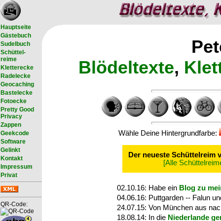
Hauptseite
Gästebuch
Pet
Sudelbuch
Schüttel-
reime
Blödel
texte
,
Klet
Kletterecke
Radelecke
Geocaching
Bastelecke
Fotoecke
Pretty Good
Privacy
Zappen
Wähle Deine Hintergrundfarbe:
Geekcode
Software
Gelinkt
Der neueste Schüttelreim v
Kontakt
[Alle Schüttelrei
Impressum
Privat
02.10.16:
Habe ein
Blog zu me
04.06.16:
Puttgarden -- Falun u
QR-Code:
24.07.15:
Von München aus nac
18.08.14:
In die
Niederlande ge