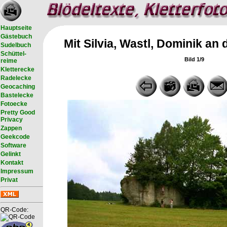
Hauptseite
Gästebuch
Mit Silvia, Wastl, Dominik a
Sudelbuch
Schüttel-
Bild 1/9
reime
Kletterecke
Radelecke
Geocaching
Bastelecke
Fotoecke
Pretty Good
Privacy
Zappen
Geekcode
Software
Gelinkt
Kontakt
Impressum
Privat
QR-Code: