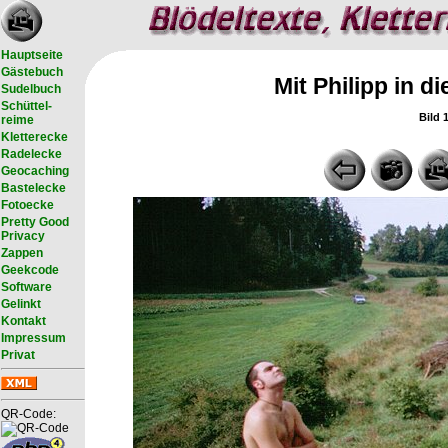
Hauptseite
Gästebuch
Mit Philipp in d
Sudelbuch
Schüttel-
Bild 
reime
Kletterecke
Radelecke
Geocaching
Bastelecke
Fotoecke
Pretty Good
Privacy
Zappen
Geekcode
Software
Gelinkt
Kontakt
Impressum
Privat
QR-Code: