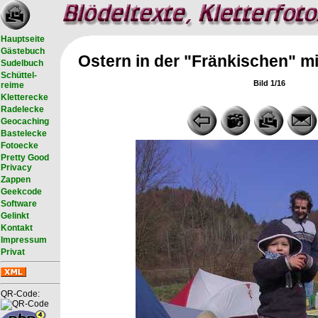
Hauptseite
Gästebuch
Ostern in der "Fränkischen" m
Sudelbuch
Schüttel-
Bild 1/16
reime
Kletterecke
Radelecke
Geocaching
Bastelecke
Fotoecke
Pretty Good
Privacy
Zappen
Geekcode
Software
Gelinkt
Kontakt
Impressum
Privat
QR-Code: