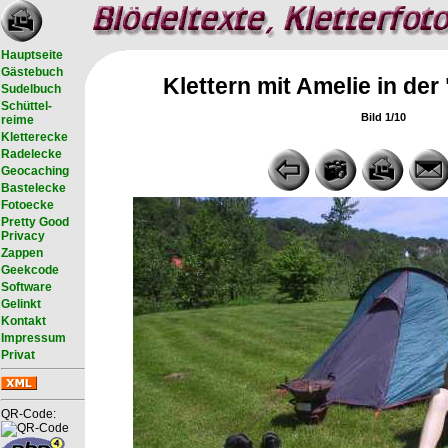
Hauptseite
Gästebuch
Klettern mit Amelie in de
Sudelbuch
Schüttel-
Bild 1/10
reime
Kletterecke
Radelecke
Geocaching
Bastelecke
Fotoecke
Pretty Good
Privacy
Zappen
Geekcode
Software
Gelinkt
Kontakt
Impressum
Privat
QR-Code: