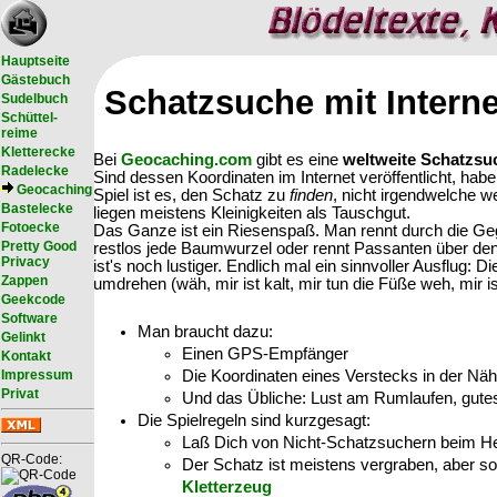
Hauptseite
Gästebuch
Schatzsuche mit Intern
Sudelbuch
Schüttel-
reime
Kletterecke
Bei
Geocaching.com
gibt es eine
weltweite Schatzsu
Radelecke
Sind dessen Koordinaten im Internet veröffentlicht, ha
Geocaching
Spiel ist es, den Schatz zu
finden
, nicht irgendwelche w
Bastelecke
liegen meistens Kleinigkeiten als Tauschgut.
Fotoecke
Das Ganze ist ein Riesenspaß. Man rennt durch die Geg
Pretty Good
restlos jede Baumwurzel oder rennt Passanten über den
Privacy
ist's noch lustiger. Endlich mal ein sinnvoller Ausflug: Di
Zappen
umdrehen (wäh, mir ist kalt, mir tun die Füße weh, mir is
Geekcode
Software
Man braucht dazu:
Gelinkt
Einen GPS-Empfänger
Kontakt
Die Koordinaten eines Verstecks in der Nä
Impressum
Privat
Und das Übliche: Lust am Rumlaufen, gutes
Die Spielregeln sind kurzgesagt:
Laß Dich von Nicht-Schatzsuchern beim H
QR-Code:
Der Schatz ist meistens vergraben, aber 
Kletterzeug