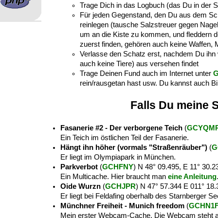
Trage Dich in das Logbuch (das Du in der S
Für jeden Gegenstand, den Du aus dem Sch
reinlegen (tausche Salzstreuer gegen Nagelf
um an die Kiste zu kommen, und fleddern d
zuerst finden, gehören auch keine Waffen, 
Verlasse den Schatz erst, nachdem Du ihn w
auch keine Tiere) aus versehen findet
Trage Deinen Fund auch im Internet unter
G
rein/rausgetan hast usw. Du kannst auch Bi
Falls Du
meine
S
Fasanerie #2 - Der verborgene Teich
(
GCYQM
Ein Teich im östlichen Teil der Fasanerie.
Hängt ihn höher (vormals "Straßenräuber")
(
G
Er liegt im Olympiapark in München.
Parkverbot
(
GCHFNY
) N 48° 09.495, E 11° 30.
Ein Multicache. Hier braucht man
eine Anleitung
Oide Wurzn
(
GCHJPR
) N 47° 57.344 E 011° 18
Er liegt bei Feldafing oberhalb des Starnberger Se
Münchner Freiheit - Munich freedom
(
GCHN1
Mein erster Webcam-Cache. Die Webcam steht an