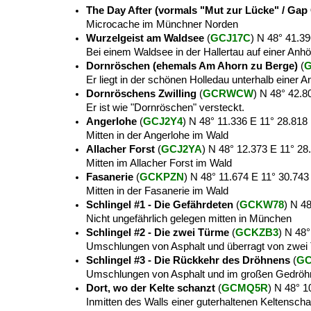
The Day After (vormals "Mut zur Lücke" / Gap
Microcache im Münchner Norden
Wurzelgeist am Waldsee
(
GCJ17C
) N 48° 41.3
Bei einem Waldsee in der Hallertau auf einer An
Dornröschen (ehemals Am Ahorn zu Berge)
(
Er liegt in der schönen Holledau unterhalb einer 
Dornröschens Zwilling
(
GCRWCW
) N 48° 42.8
Er ist wie "Dornröschen" versteckt.
Angerlohe
(
GCJ2Y4
) N 48° 11.336 E 11° 28.818
Mitten in der Angerlohe im Wald
Allacher Forst
(
GCJ2YA
) N 48° 12.373 E 11° 28
Mitten im Allacher Forst im Wald
Fasanerie
(
GCKPZN
) N 48° 11.674 E 11° 30.743
Mitten in der Fasanerie im Wald
Schlingel #1 - Die Gefährdeten
(
GCKW78
) N 4
Nicht ungefährlich gelegen mitten in München
Schlingel #2 - Die zwei Türme
(
GCKZB3
) N 48°
Umschlungen von Asphalt und überragt von zwei
Schlingel #3 - Die Rückkehr des Dröhnens
(
GC
Umschlungen von Asphalt und im großen Gedröh
Dort, wo der Kelte schanzt
(
GCMQ5R
) N 48° 1
Inmitten des Walls einer guterhaltenen Keltensch