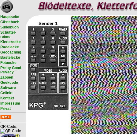
Hauptseite
Gästebuch
Sender 1
Sudelbuch
Schüttel-
reime
Kletterecke
Radelecke
Geocaching
Bastelecke
Fotoecke
Pretty Good
Privacy
Zappen
Geekcode
Software
Gelinkt
Kontakt
Impressum
Privat
QR-Code: