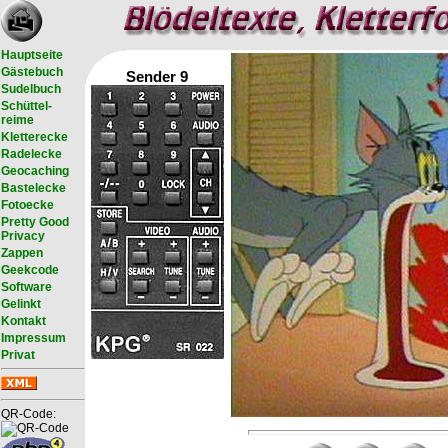
Hauptseite
Gästebuch
Sender 9
Sudelbuch
Schüttel-
reime
Kletterecke
Radelecke
Geocaching
Bastelecke
Fotoecke
Pretty Good
Privacy
Zappen
Geekcode
Software
Gelinkt
Kontakt
Impressum
Privat
QR-Code: