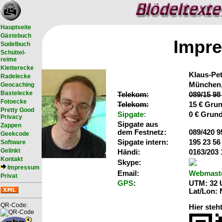
Hauptseite
Gästebuch
Impre
Sudelbuch
Schüttel-
reime
Kletterecke
Klaus-Pe
Radelecke
München,
Geocaching
Bastelecke
Telekom:
089/15 98
Fotoecke
Telekom:
15 € Grun
Pretty Good
Sipgate:
0 € Grund
Privacy
Sipgate aus
Zappen
dem Festnetz:
089/420 9
Geekcode
Sipgate intern:
195 23 56
Software
Gelinkt
Händi:
0163/203 
Kontakt
Skype:
Impressum
Email:
Webmast
Privat
GPS
:
UTM: 32 
Lat/Lon:
QR-Code:
Hier ste