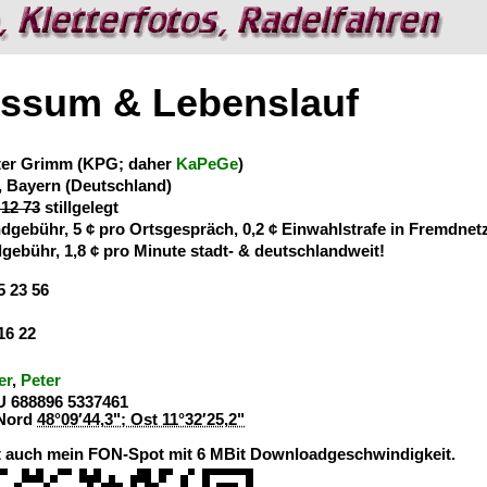
ssum & Lebenslauf
ter Grimm (KPG; daher
KaPeGe
)
 Bayern (Deutschland)
 12 73
stillgelegt
dgebühr, 5 ¢ pro Ortsgespräch, 0,2 ¢ Einwahlstrafe in Fremdnet
gebühr, 1,8 ¢ pro Minute stadt- & deutschlandweit!
5 23 56
16 22
er
,
Peter
U 688896 5337461
 Nord
48°09′44,3"
; Ost 11°32′25,2"
ht auch mein FON-Spot mit 6 MBit Downloadgeschwindigkeit.