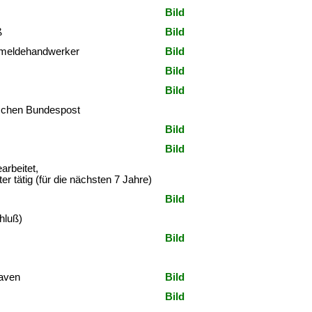
Bild
ß
Bild
nmeldehandwerker
Bild
Bild
Bild
schen Bundespost
Bild
Bild
rbeitet,
r tätig (für die nächsten 7 Jahre)
Bild
hluß)
Bild
aven
Bild
Bild