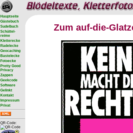
Hauptseite
Gästebuch
Zum auf-die-Glatz
Sudelbuch
Schüttel-
reime
Kletterecke
Radelecke
Geocaching
Bastelecke
Fotoecke
Pretty Good
Privacy
Zappen
Geekcode
Software
Gelinkt
Kontakt
Impressum
Privat
QR-Code: